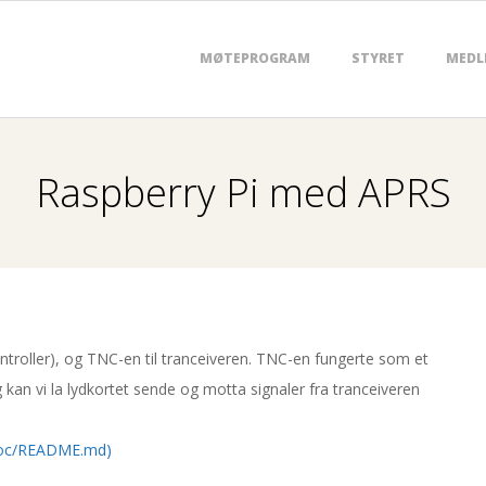
MØTEPROGRAM
STYRET
MEDL
P
r
i
m
Raspberry Pi med APRS
a
r
y
N
a
ntroller), og TNC-en til tranceiveren. TNC-en fungerte som et
v
kan vi la lydkortet sende og motta signaler fra tranceiveren
i
/doc/README.md)
g