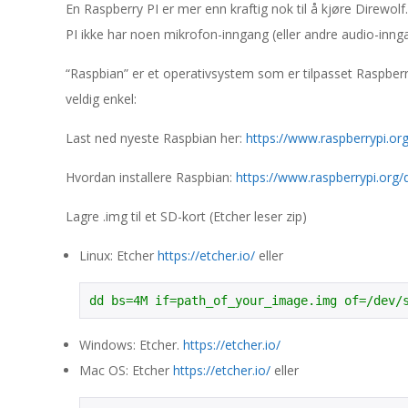
s
En Raspberry PI er mer enn kraftig nok til å kjøre Direwolf
PI ikke har noen mikrofon-inngang (eller andre audio-innga
p
“Raspbian” er et operativsystem som er tilpasset Raspberr
b
veldig enkel:
e
Last ned nyeste Raspbian her:
https://www.raspberrypi.o
r
Hvordan installere Raspbian:
https://www.raspberrypi.org
Lagre .img til et SD-kort (Etcher leser zip)
r
Linux: Etcher
https://etcher.io/
eller
y
dd bs=4M if=path_of_your_image.img of=/dev/
P
Windows: Etcher.
https://etcher.io/
i
Mac OS: Etcher
https://etcher.io/
eller
m