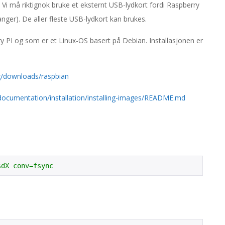
a
. Vi må riktignok bruke et eksternt USB-lydkort fordi Raspberry
t
nger). De aller fleste USB-lydkort kan brukes.
i
y PI og som er et Linux-OS basert på Debian. Installasjonen er
o
n
rg/downloads/raspbian
M
e
/documentation/installation/installing-images/README.md
n
u
sdX conv=fsync