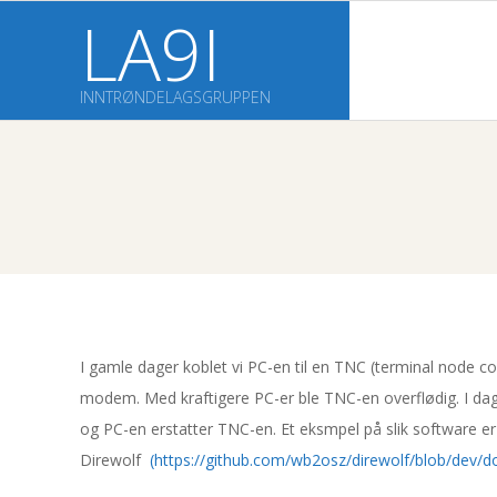
Skip
LA9I
to
content
INNTRØNDELAGSGRUPPEN
I gamle dager koblet vi PC-en til en TNC (terminal node co
R
modem. Med kraftigere PC-er ble TNC-en overflødig. I dag 
og PC-en erstatter TNC-en. Et eksmpel på slik software er
a
Direwolf
(https://github.com/wb2osz/direwolf/blob/dev