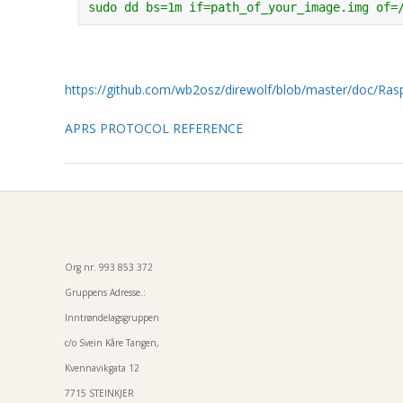
sudo dd bs=1m if=path_of_your_image.img of=
e
d
https://github.com/wb2osz/direwolf/blob/master/doc/Ras
A
APRS PROTOCOL REFERENCE
P
2018-
R
03-
03
S
Org nr. 993 853 372
Gruppens Adresse.:
Inntrøndelagsgruppen
c/o Svein Kåre Tangen,
Kvennavikgata 12
7715 STEINKJER