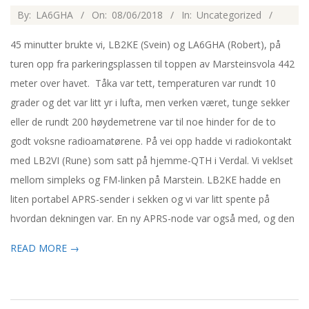
2018-
By:
LA6GHA
On:
08/06/2018
In:
Uncategorized
06-
45 minutter brukte vi, LB2KE (Svein) og LA6GHA (Robert), på
08
turen opp fra parkeringsplassen til toppen av Marsteinsvola 442
meter over havet. Tåka var tett, temperaturen var rundt 10
grader og det var litt yr i lufta, men verken været, tunge sekker
eller de rundt 200 høydemetrene var til noe hinder for de to
godt voksne radioamatørene. På vei opp hadde vi radiokontakt
med LB2VI (Rune) som satt på hjemme-QTH i Verdal. Vi veklset
mellom simpleks og FM-linken på Marstein. LB2KE hadde en
liten portabel APRS-sender i sekken og vi var litt spente på
hvordan dekningen var. En ny APRS-node var også med, og den
READ MORE →