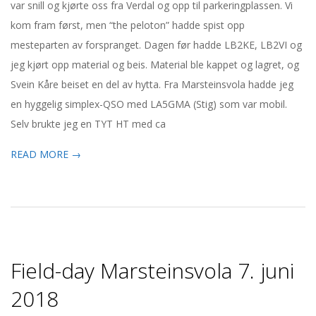
var snill og kjørte oss fra Verdal og opp til parkeringplassen. Vi
kom fram først, men “the peloton” hadde spist opp
mesteparten av forspranget. Dagen før hadde LB2KE, LB2VI og
jeg kjørt opp material og beis. Material ble kappet og lagret, og
Svein Kåre beiset en del av hytta. Fra Marsteinsvola hadde jeg
en hyggelig simplex-QSO med LA5GMA (Stig) som var mobil.
Selv brukte jeg en TYT HT med ca
READ MORE →
Field-day Marsteinsvola 7. juni
2018