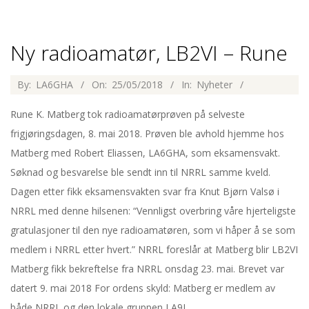
Ny radioamatør, LB2VI – Rune
2018-
By:
LA6GHA
On:
25/05/2018
In:
Nyheter
05-
Rune K. Matberg tok radioamatørprøven på selveste
25
frigjøringsdagen, 8. mai 2018. Prøven ble avhold hjemme hos
Matberg med Robert Eliassen, LA6GHA, som eksamensvakt.
Søknad og besvarelse ble sendt inn til NRRL samme kveld.
Dagen etter fikk eksamensvakten svar fra Knut Bjørn Valsø i
NRRL med denne hilsenen: “Vennligst overbring våre hjerteligste
gratulasjoner til den nye radioamatøren, som vi håper å se som
medlem i NRRL etter hvert.” NRRL foreslår at Matberg blir LB2VI
Matberg fikk bekreftelse fra NRRL onsdag 23. mai. Brevet var
datert 9. mai 2018 For ordens skyld: Matberg er medlem av
både NRRL og den lokale gruppen LA9I.