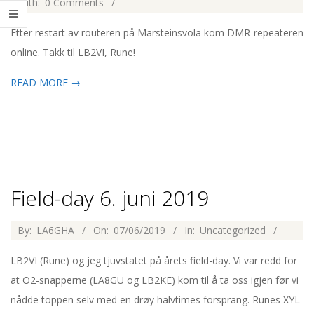
12-
With:
0 Comments
i
30
g
Etter restart av routeren på Marsteinsvola kom DMR-repeateren
online. Takk til LB2VI, Rune!
a
t
READ MORE →
i
o
n
M
e
Field-day 6. juni 2019
n
2019-
By:
LA6GHA
On:
07/06/2019
In:
Uncategorized
u
06-
LB2VI (Rune) og jeg tjuvstatet på årets field-day. Vi var redd for
07
at O2-snapperne (LA8GU og LB2KE) kom til å ta oss igjen før vi
nådde toppen selv med en drøy halvtimes forsprang. Runes XYL