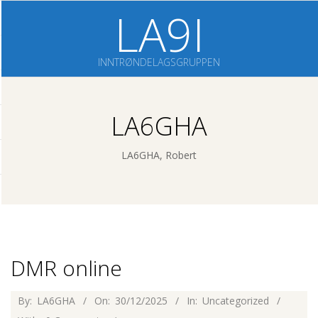
Skip
LA9I
to
content
INNTRØNDELAGSGRUPPEN
P
LA6GHA
r
i
LA6GHA, Robert
m
a
r
y
N
DMR online
a
2025-
By:
LA6GHA
On:
30/12/2025
In:
Uncategorized
v