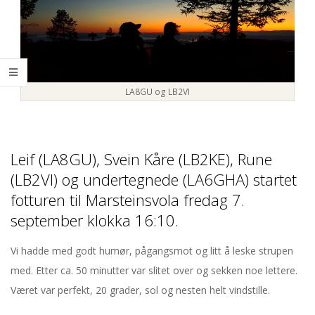
u
i
g
r
a
t
t
LA8GU og LB2VI
i
i
o
l
n
Leif (LA8GU), Svein Kåre (LB2KE), Rune
M
(LB2VI) og undertegnede (LA6GHA) startet
M
e
fotturen til Marsteinsvola fredag 7.
a
n
september klokka 16:10.
u
r
Vi hadde med godt humør, pågangsmot og litt å leske strupen
med. Etter ca. 50 minutter var slitet over og sekken noe lettere.
s
Været var perfekt, 20 grader, sol og nesten helt vindstille.