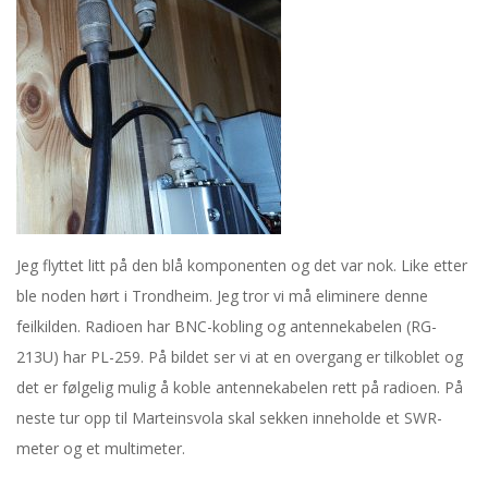
e
r
2
0
1
Jeg flyttet litt på den blå komponenten og det var nok. Like etter
8
ble noden hørt i Trondheim. Jeg tror vi må eliminere denne
feilkilden. Radioen har BNC-kobling og antennekabelen (RG-
213U) har PL-259. På bildet ser vi at en overgang er tilkoblet og
det er følgelig mulig å koble antennekabelen rett på radioen. På
neste tur opp til Marteinsvola skal sekken inneholde et SWR-
meter og et multimeter.