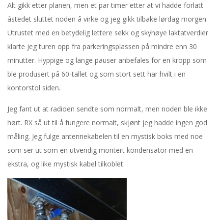
Alt gikk etter planen, men et par timer etter at vi hadde forlatt
7
åstedet sluttet noden å virke og jeg gikk tilbake lørdag morgen.
Utrustet med en betydelig lettere sekk og skyhøye laktatverdier
.
klarte jeg turen opp fra parkeringsplassen på mindre enn 30
minutter. Hyppige og lange pauser anbefales for en kropp som
s
ble produsert på 60-tallet og som stort sett har hvilt i en
e
kontorstol siden.
p
Jeg fant ut at radioen sendte som normalt, men noden ble ikke
hørt. RX så ut til å fungere normalt, skjønt jeg hadde ingen god
t
måling. Jeg fulge antennekabelen til en mystisk boks med noe
som ser ut som en utvendig montert kondensator med en
e
ekstra, og like mystisk kabel tilkoblet.
m
b