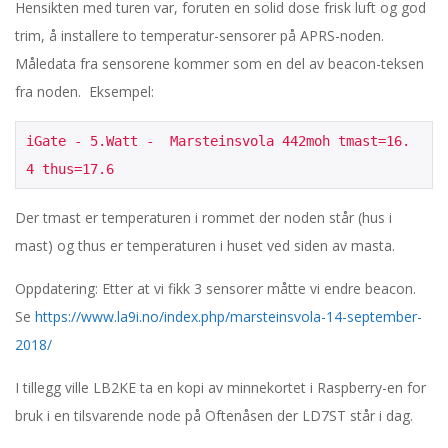
t
Hensikten med turen var, foruten en solid dose frisk luft og god
trim, å installere to temperatur-sensorer på APRS-noden.
e
Måledata fra sensorene kommer som en del av beacon-teksen
fra noden. Eksempel:
i
n
iGate - 5.Watt -  Marsteinsvola 442moh tmast=16.
4 thus=17.6
s
Der tmast er temperaturen i rommet der noden står (hus i
v
mast) og thus er temperaturen i huset ved siden av masta.
o
Oppdatering: Etter at vi fikk 3 sensorer måtte vi endre beacon.
Se
https://www.la9i.no/index.php/marsteinsvola-14-september-
l
2018/
a
I tillegg ville LB2KE ta en kopi av minnekortet i Raspberry-en for
bruk i en tilsvarende node på Oftenåsen der LD7ST står i dag.
,